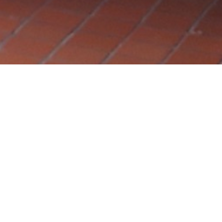
会社情報
会社名
株式会社ＣｈａｒｌｉｅＴｈｒｅ
ｅ
所在地
東京都千代田区神田三崎町3-3-4
巴ビル